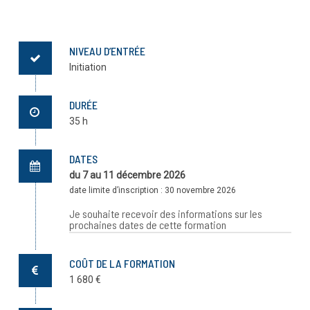
NIVEAU D’ENTRÉE
Initiation
DURÉE
35 h
DATES
du 7 au 11 décembre 2026
date limite d’inscription : 30 novembre 2026
Je souhaite recevoir des informations sur les
prochaines dates de cette formation
Renseignez votre adresse e-mail ci-dessous pour
recevoir des informations concernant la prochaine
COÛT DE LA FORMATION
session de cette formation. Vous recevrez un e-mail dès
1 680 €
que celle-ci sera programmée.
E-mail :