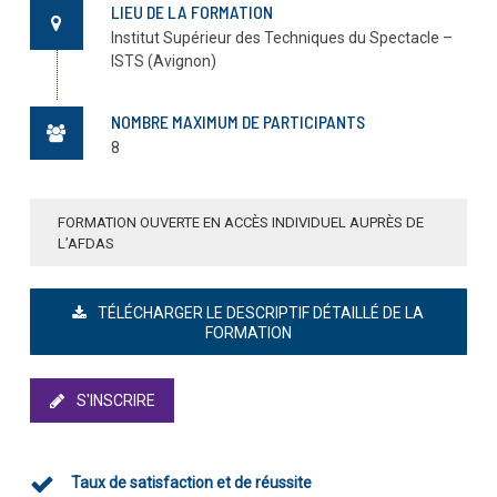
LIEU DE LA FORMATION
Institut Supérieur des Techniques du Spectacle –
ISTS (Avignon)
En soumettant ce formulaire, j’accepte que mon
adresse e-mail soit utilisée afin de m'envoyer des
informations sur la prochaine session de cette formation.
NOMBRE MAXIMUM DE PARTICIPANTS
Je note qu'à tout moment, je pourrai me désinscrire en
8
cliquant sur le lien en bas de page de l'e-mail reçu.*
FORMATION OUVERTE EN ACCÈS INDIVIDUEL AUPRÈS DE
L’AFDAS
TÉLÉCHARGER LE DESCRIPTIF DÉTAILLÉ DE LA
FORMATION
S'INSCRIRE
Taux de satisfaction et de réussite