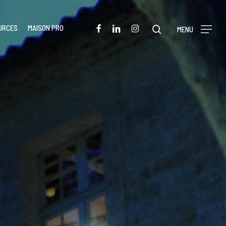
Menu
FACEBOOK
LINKEDIN
INSTAGRAM
URCES
MAISON PRO
rechercher
MENU