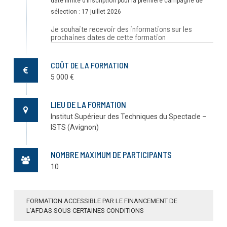
date limite d’inscription pour la première campagne de
sélection : 17 juillet 2026
Je souhaite recevoir des informations sur les
prochaines dates de cette formation
Renseignez votre adresse e-mail ci-dessous pour
recevoir des informations concernant la prochaine
COÛT DE LA FORMATION
session de cette formation. Vous recevrez un e-mail dès
5 000 €
que celle-ci sera programmée.
E-mail :
LIEU DE LA FORMATION
Institut Supérieur des Techniques du Spectacle –
ISTS (Avignon)
En soumettant ce formulaire, j’accepte que mon
adresse e-mail soit utilisée afin de m'envoyer des
informations sur la prochaine session de cette formation.
NOMBRE MAXIMUM DE PARTICIPANTS
Je note qu'à tout moment, je pourrai me désinscrire en
10
cliquant sur le lien en bas de page de l'e-mail reçu.*
FORMATION ACCESSIBLE PAR LE FINANCEMENT DE
L’AFDAS SOUS CERTAINES CONDITIONS