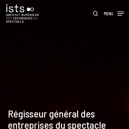
Skip
Menu
to
rechercher
MENU
main
content
Régisseur général des
entreprises du spectacle