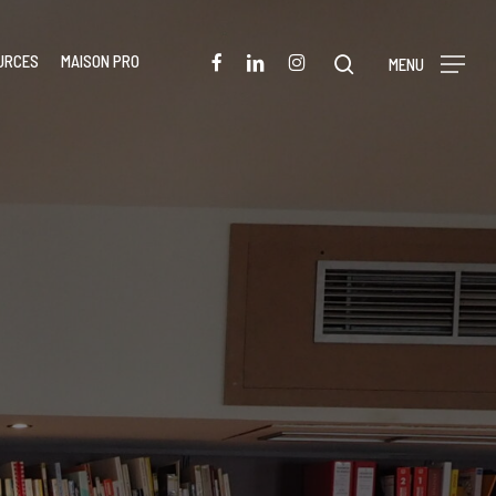
Menu
FACEBOOK
LINKEDIN
INSTAGRAM
URCES
MAISON PRO
rechercher
MENU