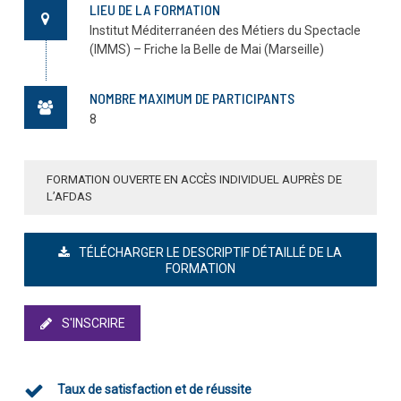
LIEU DE LA FORMATION
Institut Méditerranéen des Métiers du Spectacle
(IMMS) – Friche la Belle de Mai (Marseille)
En soumettant ce formulaire, j’accepte que mon
adresse e-mail soit utilisée afin de m'envoyer des
informations sur la prochaine session de cette formation.
NOMBRE MAXIMUM DE PARTICIPANTS
Je note qu'à tout moment, je pourrai me désinscrire en
8
cliquant sur le lien en bas de page de l'e-mail reçu.*
FORMATION OUVERTE EN ACCÈS INDIVIDUEL AUPRÈS DE
L’AFDAS
TÉLÉCHARGER LE DESCRIPTIF DÉTAILLÉ DE LA
FORMATION
S'INSCRIRE
Taux de satisfaction et de réussite