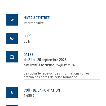
NIVEAU D’ENTRÉE
Intermédiaire
DURÉE
35 h
DATES
du 21 au 25 septembre 2026
date limite d’inscription : 24 juillet 2026
Je souhaite recevoir des informations sur les
prochaines dates de cette formation
Renseignez votre adresse e-mail ci-dessous pour
recevoir des informations concernant la prochaine
COÛT DE LA FORMATION
session de cette formation. Vous recevrez un e-mail dès
1 680 €
que celle-ci sera programmée.
E-mail :