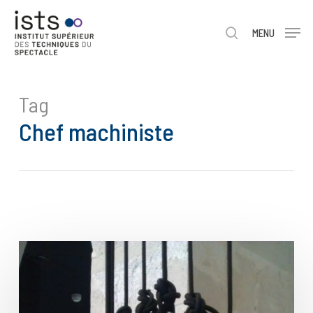
Skip
Menu
to
rechercher
MENU
main
content
Tag
Chef machiniste
Stage
Chef
machiniste
du
spectacle