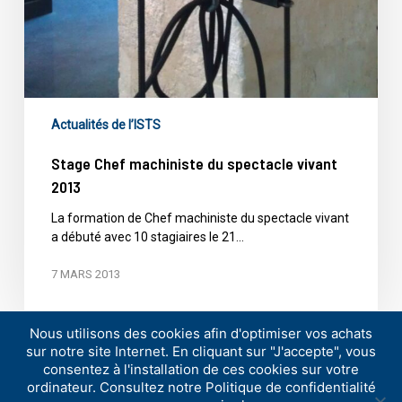
Actualités de l’ISTS
Stage Chef machiniste du spectacle vivant
2013
La formation de Chef machiniste du spectacle vivant
a débuté avec 10 stagiaires le 21…
7 MARS 2013
Nous utilisons des cookies afin d'optimiser vos achats
sur notre site Internet. En cliquant sur "J'accepte", vous
consentez à l'installation de ces cookies sur votre
ordinateur. Consultez notre Politique de confidentialité
© ISTS
-
Politique de confidentialité
-
Mentions légales
-