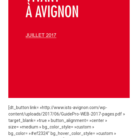
[dt_button link= »http://www.ists-avignon.com/wp-
content/uploads/2017/06/GuidePro-WEB-2017-pages.pdf »
target_blank= »true » button_alignment= »center »
size= »medium » bg_color_style= »custom »
bg_color= »#ef2324″ bg_hover_color_style= »custom »