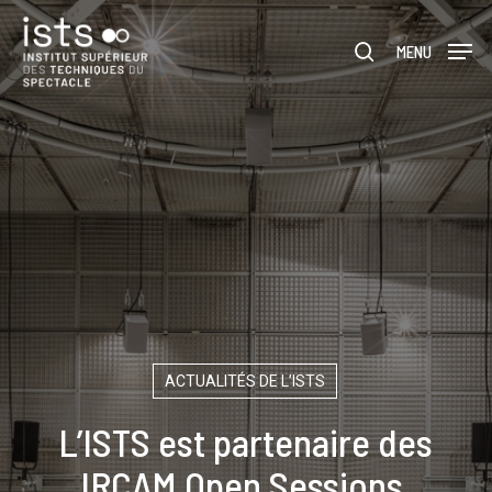
Skip
Menu
to
rechercher
MENU
main
content
ACTUALITÉS DE L’ISTS
L’ISTS est partenaire des
IRCAM Open Sessions,