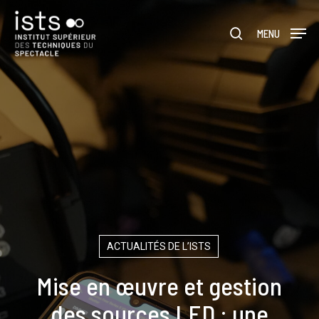
Skip
Menu
to
rechercher
MENU
main
content
ACTUALITÉS DE L’ISTS
Mise en œuvre et gestion
des sources LED : une