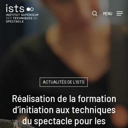
Skip
Menu
to
rechercher
MENU
main
content
ACTUALITÉS DE L’ISTS
Réalisation de la formation
d’initiation aux techniques
du spectacle pour les