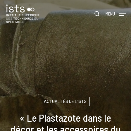
Skip
Menu
to
rechercher
MENU
main
content
ACTUALITÉS DE L’ISTS
« Le Plastazote dans le
décor et les accessoires du