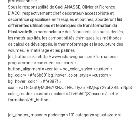
professionnelle.
Sous la responsabilité de Gaël ANASSE, Olivier et Florence
DIACCI, respectivement chef décorateur/accessoiriste et
décoratrice spécialisée en fresques et patines, aborderont
les
différentes utilisations et techniques de transformation du
Plastazote®
, la nomenclature des fabricants, les outils dédiés,
les matériaux liés, les compatibilités chimiques, les méthodes
de calcul de développés, le thermoformage et la sculpture des
volumes, le matiérage et les patines.
[dt_button link= »http://www.ists-avignon.com/formations-
programmees/comment-sinscrire/ »
button_alignment= »center » bg_color_style= »custom »
bg_color= »#fe6b60″ bg_hover_color_style= »custom »
bg_hover_color= »#fe887f »
icon= »JTNDaSUyMGNsYXNzJTNEJTIyZmElMjBpY29uLXBlbmNpb
color_mode= »custom » color= »#fe6b60″]S’inscrire à cette
formation[/dt_button]
[dt_photos_masonry padding= »10″ category= »plastazote »]