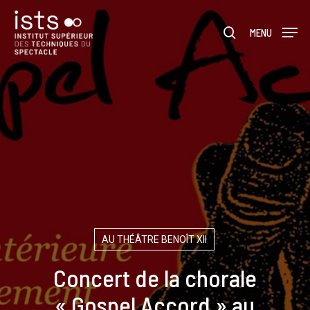
Skip
Menu
to
rechercher
MENU
main
content
AU THÉÂTRE BENOÎT XII
Concert de la chorale
« Gospel Accord » au