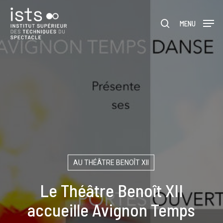
Skip
Menu
to
rechercher
MENU
main
content
AU THÉÂTRE BENOÎT XII
Le Théâtre Benoît XII
accueille Avignon Temps