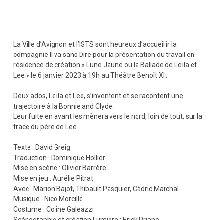
La Ville d’Avignon et l’ISTS sont heureux d’accueillir la
compagnie Il va sans Dire pour la présentation du travail en
résidence de création « Lune Jaune ou la Ballade de Leïla et
Lee » le 6 janvier 2023 à 19h au Théâtre Benoît XII.
Deux ados, Leïla et Lee, s’inventent et se racontent une
trajectoire à la Bonnie and Clyde.
Leur fuite en avant les mènera vers le nord, loin de tout, sur la
trace du père de Lee.
Texte : David Greig
Traduction : Dominique Hollier
Mise en scène : Olivier Barrère
Mise en jeu : Aurélie Pitrat
Avec : Marion Bajot, Thibault Pasquier, Cédric Marchal
Musique : Nico Morcillo
Costume : Coline Galeazzi
Scénographie et création Lumière : Erick Priano