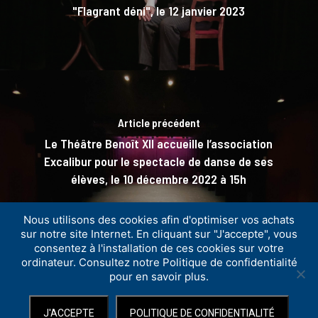
"Flagrant déni", le 12 janvier 2023
Article précédent
Le Théâtre Benoît XII accueille l’association
Excalibur pour le spectacle de danse de ses
élèves, le 10 décembre 2022 à 15h
Nous utilisons des cookies afin d'optimiser vos achats
sur notre site Internet. En cliquant sur "J'accepte", vous
consentez à l'installation de ces cookies sur votre
ordinateur. Consultez notre Politique de confidentialité
© ISTS
-
Politique de confidentialité
-
Mentions légales
-
pour en savoir plus.
Conditions Générales de Vente
-
Contact
J'ACCEPTE
POLITIQUE DE CONFIDENTIALITÉ