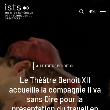
Skip
Menu
to
rechercher
MENU
main
content
AU THÉÂTRE BENOÎT XII
Le Théâtre Benoît XII
accueille la compagnie Il va
sans Dire pour la
présentation du travail en