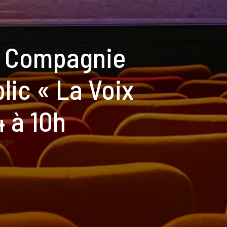
la Compagnie
lic « La Voix
4 à 10h