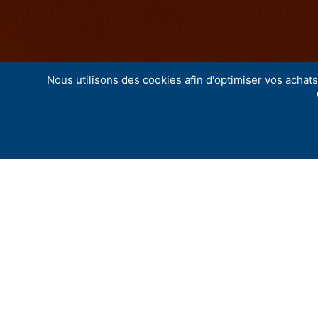
Nous utilisons des cookies afin d'optimiser vos achats 
La Ville d’Avignon et l’ISTS sont heureux d’a
La voix de l’eau est une invitation à la rêv
envoutantes et airs chaloupés offrent une p
couleurs, des projections d’aquarelle qui – 
La voix de l’eau est la nouvelle créa­tion tr