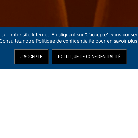
sur notre site Internet. En cliquant sur "J'accepte", vous consent
Consultez notre Politique de confidentialité pour en savoir plus
J'ACCEPTE
POLITIQUE DE CONFIDENTIALITÉ
ccueillir la Compagnie OKKIO pour le spectacle jeune public « La Voix de 
erie, une porte ouverte sur l’ima­ginaire et le monde sensible. Balades m
alette musicale et sonore aux multiples nuances ; et sur des tissus su
telles une lanterne magique – bercent le public dans une vague perpétuel
ès jeune public de la compagnie OKKIO.