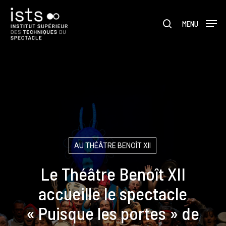
Skip
Menu
to
rechercher
MENU
main
content
AU THÉÂTRE BENOÎT XII
Le Théâtre Benoît XII
accueille le spectacle
« Puisque les portes » de