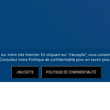
sur notre site Internet. En cliquant sur "J'accepte", vous consent
Consultez notre Politique de confidentialité pour en savoir plus
J'ACCEPTE
POLITIQUE DE CONFIDENTIALITÉ
ol dans un bâtiment du patrimoine local (ancienne école privée). Ce Pôl
it partie des 14 Pôles Nationaux Cirque qui ont pour mission l’accompag