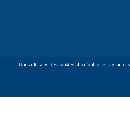
Nous utilisons des cookies afin d'optimiser vos achats 
La Cascade est installée à Bourg-Saint-Andé
2008. Unique en Auvergne Rhône-Alpes, il fa