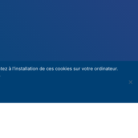
ez à l'installation de ces cookies sur votre ordinateur.
.
Share
e National Cirque a ouvert ses portes en
nement à la création, la formation et la