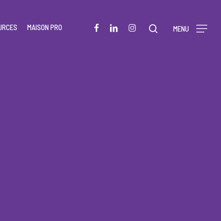
Menu
FACEBOOK
LINKEDIN
INSTAGRAM
URCES
MAISON PRO
rechercher
MENU