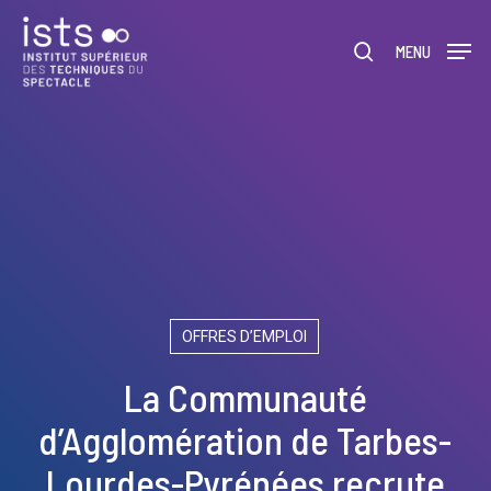
Skip
Menu
to
rechercher
MENU
main
content
OFFRES D’EMPLOI
La Communauté
d’Agglomération de Tarbes-
Lourdes-Pyrénées recrute