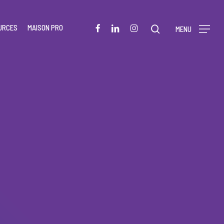
Menu
FACEBOOK
LINKEDIN
INSTAGRAM
URCES
MAISON PRO
rechercher
MENU