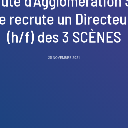
é d’Agglomération S
se recrute un Directe
(h/f) des 3 SCÈNES
25 NOVEMBRE 2021