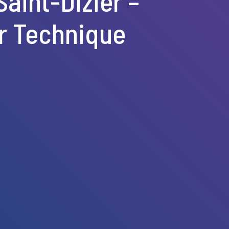
aint-Dizier –
ur Technique