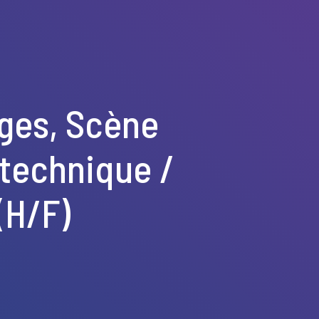
rges, Scène
 technique /
(H/F)