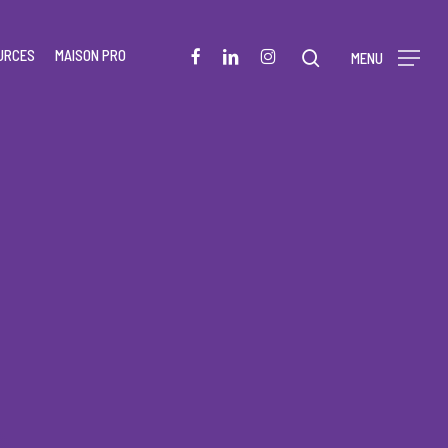
Menu
FACEBOOK
LINKEDIN
INSTAGRAM
URCES
MAISON PRO
rechercher
MENU