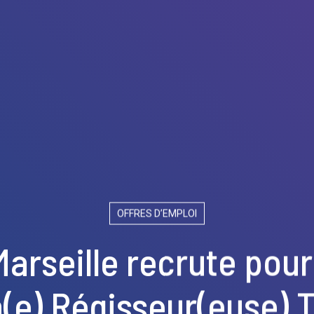
OFFRES D’EMPLOI
Marseille recrute pour
n(e) Régisseur(euse) 