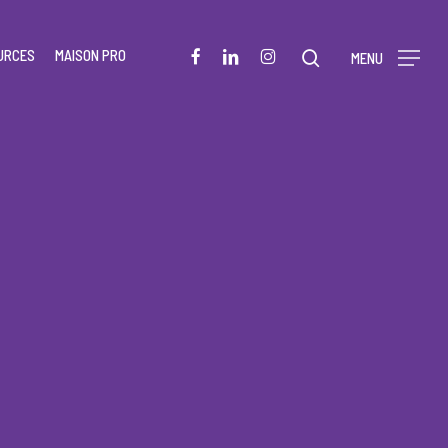
Menu
FACEBOOK
LINKEDIN
INSTAGRAM
URCES
MAISON PRO
rechercher
MENU