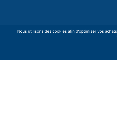
Nous utilisons des cookies afin d'optimiser vos achats 
Référence de l’offre :
00006766
Type d’offre :
Emploi permanent
Cadre d’emploi :
Techniciens territoriaux, Ag
Filière :
Technique, Technique
Catégorie :
Catégorie B, Catégorie C
Secteur d’activité :
Maintenance, opérations 
Niveau d’étude :
Bac +2