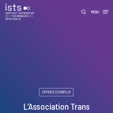
Skip
Menu
to
rechercher
MENU
main
content
OFFRES D’EMPLOI
L’Association Trans