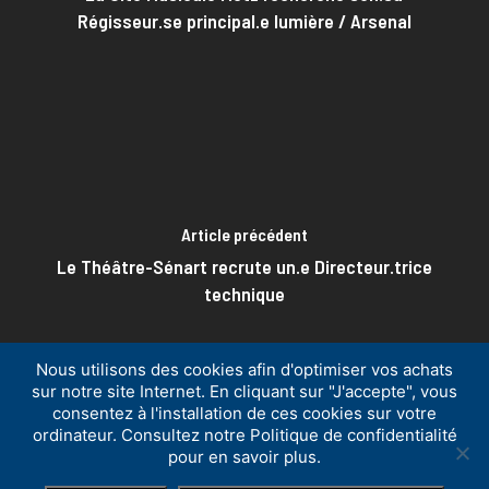
Régisseur.se principal.e lumière / Arsenal
Article précédent
Le Théâtre-Sénart recrute un.e Directeur.trice
technique
Nous utilisons des cookies afin d'optimiser vos achats
sur notre site Internet. En cliquant sur "J'accepte", vous
consentez à l'installation de ces cookies sur votre
ordinateur. Consultez notre Politique de confidentialité
© ISTS
-
Politique de confidentialité
-
Mentions légales
-
pour en savoir plus.
Conditions Générales de Vente
-
Contact