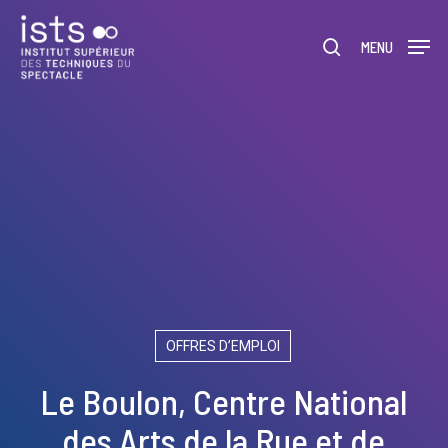
Skip
Menu
to
rechercher
MENU
main
content
OFFRES D’EMPLOI
Le Boulon, Centre National
des Arts de la Rue et de