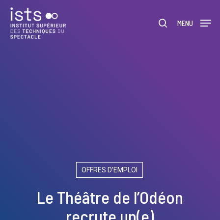
Skip
Menu
to
rechercher
MENU
main
content
OFFRES D’EMPLOI
Le Théâtre de l’Odéon
recrute un(e)