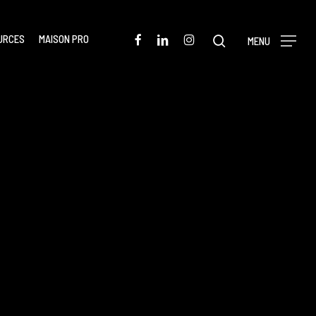
Menu
FACEBOOK
LINKEDIN
INSTAGRAM
URCES
MAISON PRO
rechercher
MENU