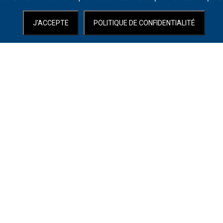
J'ACCEPTE
POLITIQUE DE CONFIDENTIALITÉ
e National de la Colline recrute un Machiniste-Cintrier (h/f) en CDI – te
Date limite de candidature :
4 juin 2018
.
on.com/wp-content/uploads/2018/05/MACHINISTE-CINTRIER.ERE_.pdf » t
m »
BpY29uLWRvd25sb2FkJTIyJTNFJTNDJTJGaSUzRQ== »]Télécharger l’of