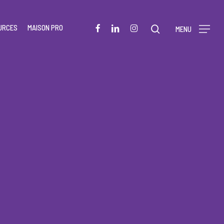
Menu
FACEBOOK
LINKEDIN
INSTAGRAM
URCES
MAISON PRO
rechercher
MENU