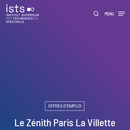
Skip
Menu
to
rechercher
MENU
main
content
OFFRES D’EMPLOI
Le Zénith Paris La Villette