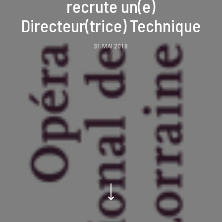
recrute un(e)
Directeur(trice) Technique
31 MAI 2018