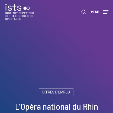
Skip
Menu
to
rechercher
MENU
main
content
OFFRES D’EMPLOI
L’Opéra national du Rhin