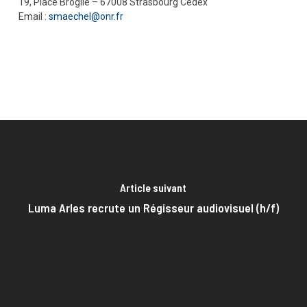
19, Place Broglie – 67008 Strasbourg Cedex
Email :
smaechel@onr.fr
Article suivant
Luma Arles recrute un Régisseur audiovisuel (h/f)