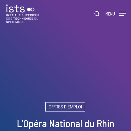
Skip
Menu
to
rechercher
MENU
main
content
OFFRES D’EMPLOI
L’Opéra National du Rhin