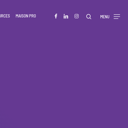
Menu
FACEBOOK
LINKEDIN
INSTAGRAM
URCES
MAISON PRO
rechercher
MENU