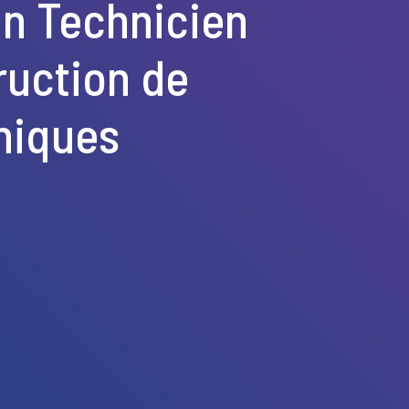
un Technicien
ruction de
éniques