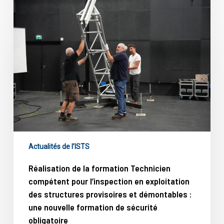
Réalisation
de
la
formation
Technicien
compétent
pour
l’inspection
en
exploitation
des
structures
provisoires
et
Actualités de l’ISTS
démontables
:
Réalisation de la formation Technicien
une
compétent pour l’inspection en exploitation
nouvelle
des structures provisoires et démontables :
formation
de
une nouvelle formation de sécurité
sécurité
obligatoire