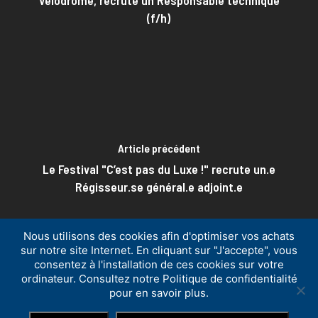
Vélodrome, recrute un Responsable technique
(f/h)
Article précédent
Le Festival "C’est pas du Luxe !" recrute un.e
Régisseur.se général.e adjoint.e
Nous utilisons des cookies afin d'optimiser vos achats
sur notre site Internet. En cliquant sur "J'accepte", vous
consentez à l'installation de ces cookies sur votre
ordinateur. Consultez notre Politique de confidentialité
© ISTS
-
Politique de confidentialité
-
Mentions légales
-
pour en savoir plus.
Conditions Générales de Vente
-
Contact