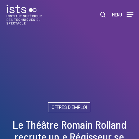
Skip
Menu
to
rechercher
MENU
main
content
OFFRES D’EMPLOI
Le Théâtre Romain Rolland
recrute un.e Régisseur.se