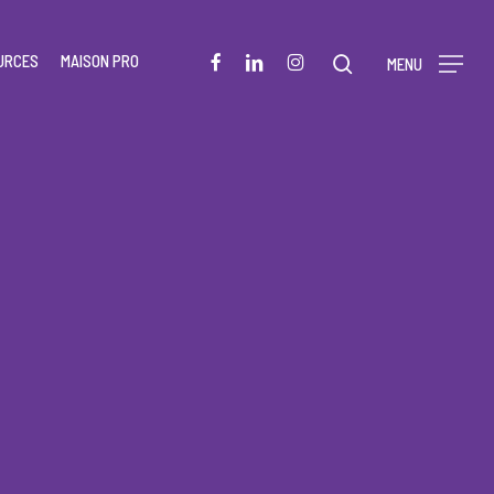
Menu
FACEBOOK
LINKEDIN
INSTAGRAM
URCES
MAISON PRO
rechercher
MENU