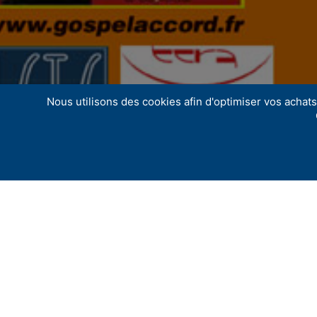
Nous utilisons des cookies afin d'optimiser vos achats 
Gospel Accord organise un concert de Gospe
récolter des livres pour de jeunes enfants,
«
Tarif :
Participation libre / Collecte de livres
Mise en scène / Contact :
Sabine KOULI
»
Présentation de notre action