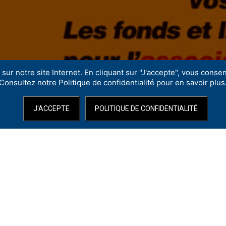
sur notre site Internet. En cliquant sur "J'accepte", vous consent
Consultez notre Politique de confidentialité pour en savoir plus
J'ACCEPTE
POLITIQUE DE CONFIDENTIALITÉ
l pour l’association Mama Africa
dimanche 7 décembre à 17h
, afin de
 Ouvrir un livre, c’est s’ouvrir au monde »
, au Théâtre Benoît XII.
 jeunesse.