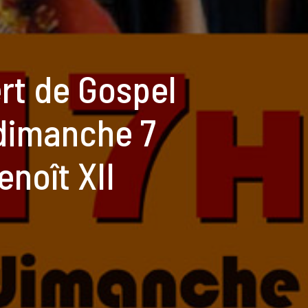
rt de Gospel
 dimanche 7
noît XII